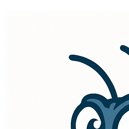
Home
Welkom bij
muggenbeet.be
– de domeinnaam die prikt,
maar dan op een positieve manier! Of je nu op zoek bent
naar een plek die je helpt de zomeravonden muggenvrij
te houden, of een platform dat je met een knipoog en
een glimlach door de wereld van irritante insecten gidst,
muggenbeet.be
is de perfecte keuze. Deze naam is