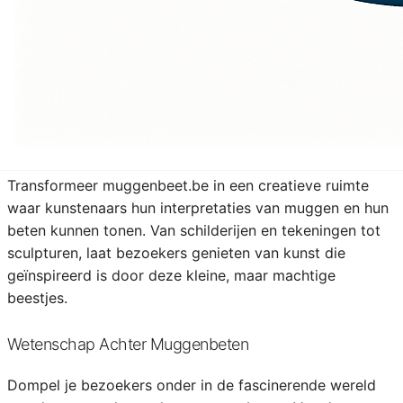
Nodig bezoekers uit om hun grappigste of meest bizarre
muggenbeetverhalen te delen. Gebruik de domeinnaam
om een community op te bouwen waar mensen hun
ervaringen kunnen uitwisselen en lachen om de
ongemakken die iedereen wel eens heeft meegemaakt.
Muggenbeet Kunstgalerij
Transformeer muggenbeet.be in een creatieve ruimte
waar kunstenaars hun interpretaties van muggen en hun
beten kunnen tonen. Van schilderijen en tekeningen tot
sculpturen, laat bezoekers genieten van kunst die
geïnspireerd is door deze kleine, maar machtige
beestjes.
Wetenschap Achter Muggenbeten
Dompel je bezoekers onder in de fascinerende wereld