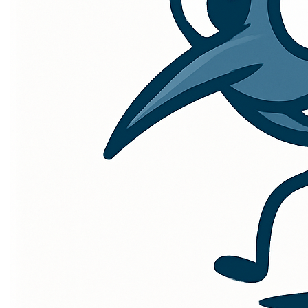
kort, krachtig en blijft hangen – net als die ene mug die
je altijd weet te vinden. Zet je tanden in deze unieke
kans en laat
muggenbeet.be
je nieuwe digitale thuis
worden!
Contact
Ontdek meer domeinen
Mogelijke toepassingen
Muggenbeet Survival Gids
Creëer een uitgebreide website gewijd aan het delen van
tips en trucs om muggenbeten te voorkomen en te
behandelen. Van natuurlijke remedies tot de beste anti-
muggen producten, muggenbeet.be kan de ultieme bron
worden voor iedereen die de strijd tegen deze
vervelende insecten wil winnen.
Muggenbeet Verhalen en Ervaringen